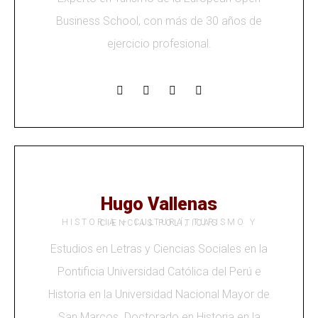
Business School, con más de 30 años de
ejercicio profesional.
Hugo Vallenas
HISTORIA – CULTURA, TURISMO Y CIENCIAS POLÍTICAS
Estudios en Letras y Ciencias Sociales en la
Pontificia Universidad Católica del Perú e
Historia en la Universidad Nacional Mayor de
San Marcos. Doctorado en Historia en la